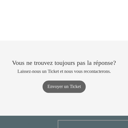
Vous ne trouvez toujours pas la réponse?
Laissez-nous un Ticket et nous vous recontacterons.
Envoyer un Ticket
Zoho
|
Conditions
|
Politique de